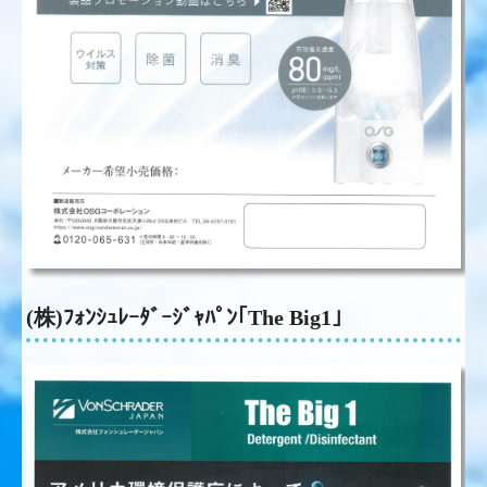
(株)ﾌｫﾝｼｭﾚｰﾀﾞｰｼﾞｬﾊﾟﾝ｢The Big1｣