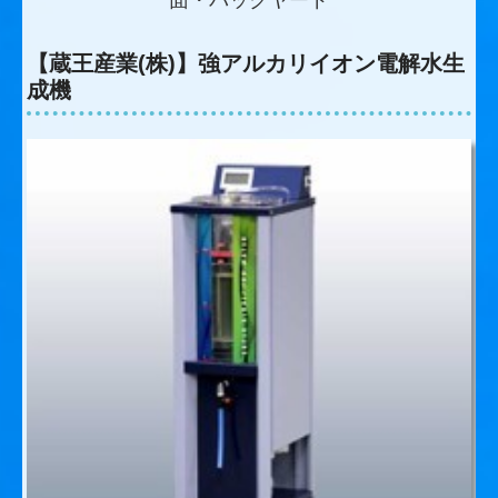
面・バックヤード
【蔵王産業(株)】
強アルカリイオン電解水生
成機