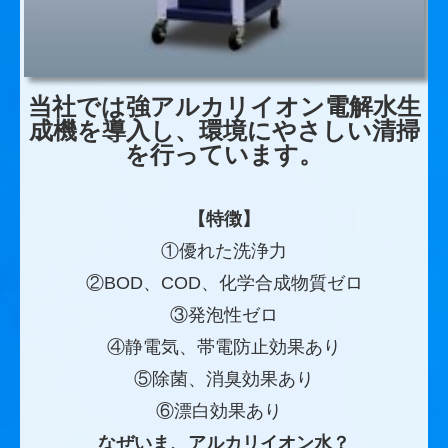
当社では強アルカリイオン電解水生
成機を導入し、環境にやさしい清掃
を行っています。
【特徴】
①優れた洗浄力
②BOD、COD、化学合成物質ゼロ
③発泡性ゼロ
④静電気、帯電防止効果あり
⑤除菌、消臭効果あり
⑥漂白効果あり
なぜいま、アルカリイオン水？