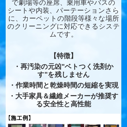
で劇場等の座席、乗用車やバスの
シートや内装、パーテーションさら
に、カーペットの階段等様々な場所
のクリーニングに対応できるシステ
ムです。
【特徴】
・再汚染の元凶"ベトつく洗剤か
す"を残しません
・作業時間と乾燥時間の短縮を実現
・大手家具＆繊維メーカーが推奨す
る安全性と高性能